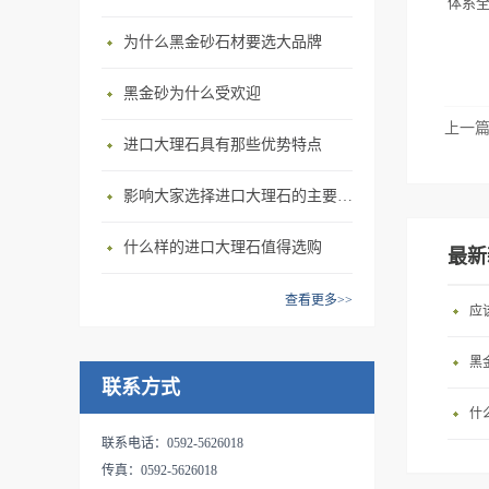
楼梯栏杆、服务台、门脸、墙
体系
显得夸张。高端档次的玉石风
成石材背景墙，纹路清晰，方
势，让您仿佛置身于圣神的宫
裙、窗台板、踢脚板 抗压强
格让它的使用项目像宫殿一样
向性极强，色彩搭配自然和
为什么黑金砂石材要选大品牌
殿。产品规格、颜色、造型等
度：166.5 Mpa 抗折强度：
大气奢华。横贯整块玉石的一
谐，形成了撼人心魄的感官刺
都可以按客户要求设计加工，
17.2 Mpa 岩石密度：
两道条纹很常见，但似此石如
黑金砂为什么受欢迎
激。具有无毒、无味、无污
您只需提供相关资料（如用
2.7 g/cm3 吸水率 ：0.2%
此大规模、有规律的条纹分
染、抗腐蚀、耐酸碱、抗暴
上一
处，创意要求，材料要求
布，却极为罕见。层次分明，
进口大理石具有那些优势特点
晒、不变色。是各大酒店大堂
等），剩下的我们来设计加工
纹理错落有致有如蓝天白云，
或者高档家装的首选。
制作，直到您满意为止。常规
影响大家选择进口大理石的主要因素有哪些
更如波涛起伏的水纹。触感光
门市大板1.8/1.6公分厚，大量
滑，色泽光亮明净，温润朴
现货置于水头新澳顺大板门
什么样的进口大理石值得选购
素，营造优雅轻奢的简欧空
最新
市。
间。条纹赋予了白玉运动的气
查看更多>>
息，让我们再一次惊叹于造物
应
者的鬼斧神工。使用领域：室
内墙面、台面板、室外墙面、
黑
联系方式
室外地面等。我司有长期稳定
什
合作的土耳其矿山，能有利的
联系电话：0592-5626018
保证石材质量及市场需求。
传真：0592-5626018