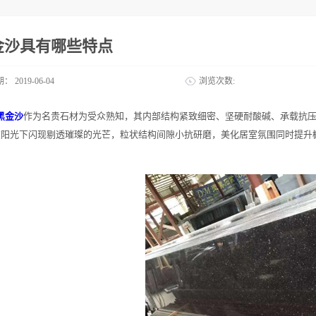
金沙具有哪些特点
期：
2019-06-04
浏览次数:
黑金沙
作为名贵石材为受众熟知，其内部结构紧致细密、坚硬耐酸碱、承载抗
在阳光下闪现剔透璀璨的光芒，粒状结构间隙小抗研磨，美化居室氛围同时提升
？