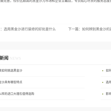
全面完善，性价比颇高的黑金沙为市场和企业主瞩目，专员贴心尽责的服务态度
篇：
选用黑金沙进行装修的好处是什么
下一篇：
如何辨别黑金沙的
新闻
NEWS
该如何挑选黑金沙
如
金沙具有哪些特点
选
么样的进口大理石值得选购
影