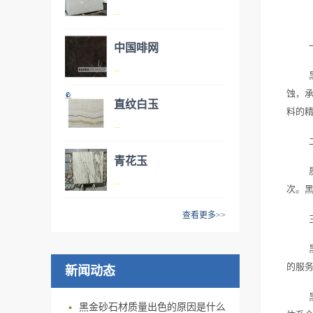
冰河世纪一般在使用在不容易
...
划伤的地方，其优点是质感纯
净透光，具有水晶、雪花、透
中国啡网
明特点。冰河世纪板材乃天然
星白又名意大利白英文名：
...
石材，不含任何染料，具有无
Duna White/Italy White星白大理
蚀，
毒、无味、无污染、抗腐蚀、
石也叫意大利白大理石，是近
直纹白玉
料的
耐酸碱、抗暴晒、不变色。是
年来才出现的白色石材。其质
中文名：中国啡网 英文名：
...
各大酒店大堂或者高档家装的
粒水润纯净通透，纹路呈现直
Chinese Emperador 产 地：江
首选。冰河世纪家装后让您仿
纹状。堪称为白色石材的新
西 色 系：咖啡色 岩 性：国产
青花玉
佛置身于圣神的宫殿。冰河世
星，从推出到流行使用周期很
大理石 啡网-天然大理石板材
直纹白玉又名条纹白玉英文
...
纪主要以白色或者微黄底色为
短，发展很迅猛。品格高端,其
次。
为高饰面材料，主要用于建筑
名： White Jade直纹白玉、条
主，有带黄线和不带黄线两种
优点耐风化、不易腐蚀、经久
装饰等级要求高的建筑物，如
纹白玉是玉石里目前较为受欢
查看更多>>
类型的板面。
耐用、美观大方、和谐自然 适
用做纪念性建筑、宾馆、展览
迎的石材之一。它不像其他玉
这款凤凰玉材料极具特色。白
用于度假村、观光旅游景点、
馆、影剧院、商场、图书馆、
石使用起来有点艳丽局限于局
色或微黄的底色配合大自然神
酒店、写字楼、银行、广场、
机场、车站等大型公共建筑的
部使用。白色里面带着金黄的
的服
新闻动态
功赋予的天然墨绿或者浅色纹
花园、别墅小区等建筑物的装
室内墙面、柱面、地面、楼梯
底蕴，大面积规律的条纹纹
路，均匀分布呈现出山水纹路
饰。铺设后的感觉有着玉的滋
踏步等处的饰面材料也可用于
路，使它可以大面积装饰而不
的特点，两块凤凰玉纹路对拼
黑金砂石材质量出色的原因是什么
润，高雅的气息，恢宏的气