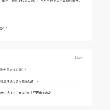
在用户中积累下较高口碑，在石材市场上需求量持续攀升。
真伪？
More>
何辨别黑金沙的真伪？
用黑金沙进行装修的好处是什么
响大家选择进口大理石的主要因素有哪些